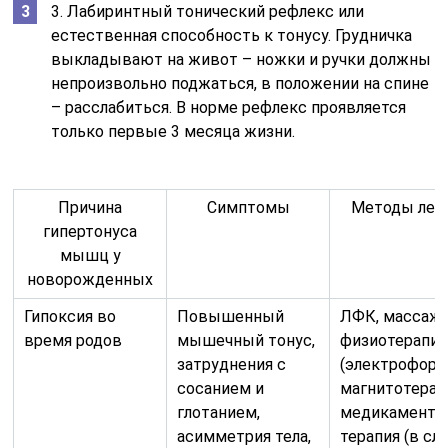
3. Лабиринтный тонический рефлекс или
естественная способность к тонусу. Грудничка
выкладывают на живот – ножки и ручки должны
непроизвольно поджаться, в положении на спине
– расслабиться. В норме рефлекс проявляется
только первые 3 месяца жизни.
Причина
Симптомы
Методы леч
гипертонуса
мышц у
новорожденных
Гипоксия во
Повышенный
ЛФК, массаж,
время родов
мышечный тонус,
физиотерапия
затруднения с
(электрофоре
сосанием и
магнитотерапи
глотанием,
медикаменто
асимметрия тела,
терапия (в сл