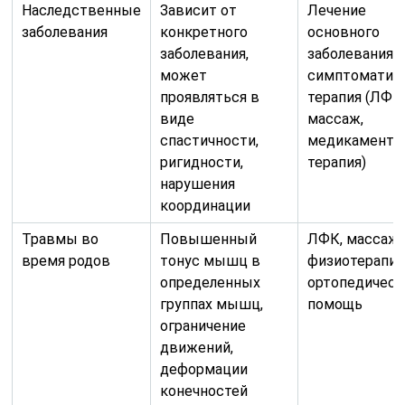
Наследственные
Зависит от
Лечение
заболевания
конкретного
основного
заболевания,
заболевания,
может
симптоматич
проявляться в
терапия (ЛФК
виде
массаж,
спастичности,
медикаменто
ригидности,
терапия)
нарушения
координации
Травмы во
Повышенный
ЛФК, массаж,
время родов
тонус мышц в
физиотерапия
определенных
ортопедическ
группах мышц,
помощь
ограничение
движений,
деформации
конечностей