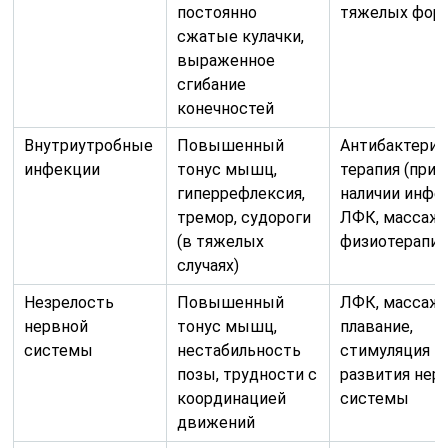
постоянно
тяжелых фор
сжатые кулачки,
выраженное
сгибание
конечностей
Внутриутробные
Повышенный
Антибактериа
инфекции
тонус мышц,
терапия (при
гиперрефлексия,
наличии инфек
тремор, судороги
ЛФК, массаж,
(в тяжелых
физиотерапия
случаях)
Незрелость
Повышенный
ЛФК, массаж,
нервной
тонус мышц,
плавание,
системы
нестабильность
стимуляция
позы, трудности с
развития нер
координацией
системы
движений