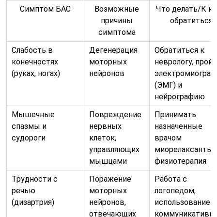
Симптом БАС
Возможные
Что делать/К к
причины
обратиться
симптома
Слабость в
Дегенерация
Обратиться к
конечностях
моторных
неврологу, прой
(руках, ногах)
нейронов
электромиогра
(ЭМГ) и
нейрографию
Мышечные
Повреждение
Принимать
спазмы и
нервных
назначенные
судороги
клеток,
врачом
управляющих
миорелаксанты,
мышцами
физиотерапия
Трудности с
Поражение
Работа с
речью
моторных
логопедом,
(дизартрия)
нейронов,
использование
отвечающих
коммуникативн