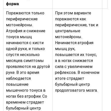
форма
Поражаются только
При этом варианте
периферические
поражаются как
мотонейроны.
периферические, так и
Атрофия и снижение
центральные
тонуса мышц
мотонейроны.
начинаются с кисти
Начинается атрофия
одной руки, и только
мышц рук,
спустя несколько
повышается их тонус,
месяцев симптомы
а в ногах снижается
проявляются на другой
сила с увеличением
руке. В это время
рефлексов. В конечном
наблюдается
итоге страдает
повышение
бульбарный центр
мышечного тонуса в
продолговатого мозга.
ногах без атрофии. Со
временем страдает
бульбарный центр