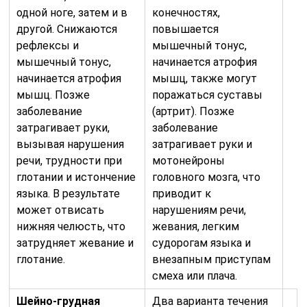
одной ноге, затем и в
конечностях,
другой. Снижаются
повышается
рефлексы и
мышечный тонус,
мышечный тонус,
начинается атрофия
начинается атрофия
мышц, также могут
мышц. Позже
поражаться суставы
заболевание
(артрит). Позже
затрагивает руки,
заболевание
вызывая нарушения
затрагивает руки и
речи, трудности при
мотонейроны
глотании и истончение
головного мозга, что
языка. В результате
приводит к
может отвисать
нарушениям речи,
нижняя челюсть, что
жевания, легким
затрудняет жевание и
судорогам языка и
глотание.
внезапным приступам
смеха или плача.
Шейно-грудная
Два варианта течения