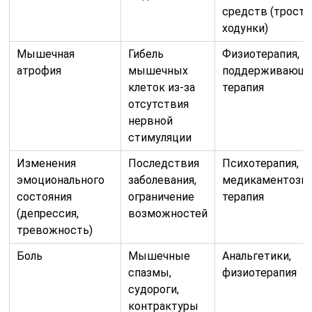
средств (трости
ходунки)
Мышечная
Гибель
Физиотерапия,
атрофия
мышечных
поддерживающа
клеток из-за
терапия
отсутствия
нервной
стимуляции
Изменения
Последствия
Психотерапия,
эмоционального
заболевания,
медикаментозн
состояния
ограничение
терапия
(депрессия,
возможностей
тревожность)
Боль
Мышечные
Анальгетики,
спазмы,
физиотерапия
судороги,
контрактуры