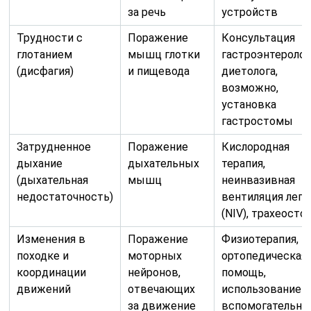
за речь
устройств
Трудности с
Поражение
Консультация
глотанием
мышц глотки
гастроэнтеролог
(дисфагия)
и пищевода
диетолога,
возможно,
установка
гастростомы
Затрудненное
Поражение
Кислородная
дыхание
дыхательных
терапия,
(дыхательная
мышц
неинвазивная
недостаточность)
вентиляция легк
(NIV), трахеосто
Изменения в
Поражение
Физиотерапия,
походке и
моторных
ортопедическая
координации
нейронов,
помощь,
движений
отвечающих
использование
за движение
вспомогательны