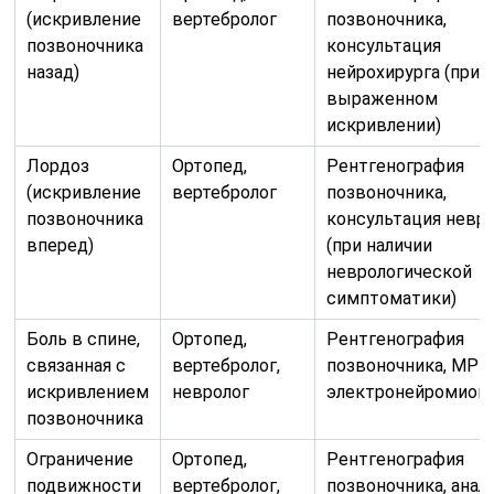
(искривление
вертебролог
позвоночника,
позвоночника
консультация
назад)
нейрохирурга (при
выраженном
искривлении)
Лордоз
Ортопед,
Рентгенография
(искривление
вертебролог
позвоночника,
позвоночника
консультация невр
вперед)
(при наличии
неврологической
симптоматики)
Боль в спине,
Ортопед,
Рентгенография
связанная с
вертебролог,
позвоночника, МРТ,
искривлением
невролог
электронейромиог
позвоночника
Ограничение
Ортопед,
Рентгенография
подвижности
вертебролог,
позвоночника, анал