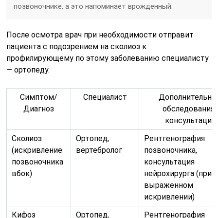
позвоночнике, а это напоминает врожденный.
После осмотра врач при необходимости отправит
пациента с подозрением на сколиоз к
профилирующему по этому заболеванию специалисту
— ортопеду.
Симптом/
Специалист
Дополнительны
Диагноз
обследования
консультации
Сколиоз
Ортопед,
Рентгенография
(искривление
вертебролог
позвоночника,
позвоночника
консультация
вбок)
нейрохирурга (при
выраженном
искривлении)
Кифоз
Ортопед,
Рентгенография