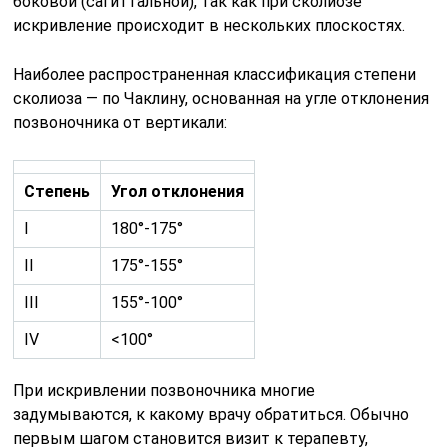
боковой (сагиттальной), так как при сколиозе
искривление происходит в нескольких плоскостях.
Наиболее распространенная классификация степени
сколиоза — по Чаклину, основанная на угле отклонения
позвоночника от вертикали:
Степень
Угол отклонения
I
180°-175°
II
175°-155°
III
155°-100°
IV
<100°
При искривлении позвоночника многие
задумываются, к какому врачу обратиться. Обычно
первым шагом становится визит к терапевту,