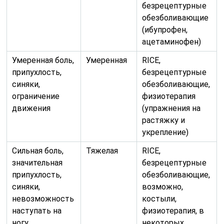
безрецептурные
обезболивающие
(ибупрофен,
ацетаминофен)
Умеренная боль,
Умеренная
RICE,
припухлость,
безрецептурные
синяки,
обезболивающие,
ограничение
физиотерапия
движения
(упражнения на
растяжку и
укрепление)
Сильная боль,
Тяжелая
RICE,
значительная
безрецептурные
припухлость,
обезболивающие,
синяки,
возможно,
невозможность
костыли,
наступать на
физиотерапия, в
ногу
некоторых