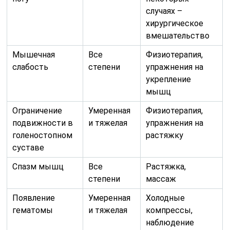
случаях –
хирургическое
вмешательство
Мышечная
Все
Физиотерапия,
слабость
степени
упражнения на
укрепление
мышц
Ограничение
Умеренная
Физиотерапия,
подвижности в
и тяжелая
упражнения на
голеностопном
растяжку
суставе
Спазм мышц
Все
Растяжка,
степени
массаж
Появление
Умеренная
Холодные
гематомы
и тяжелая
компрессы,
наблюдение