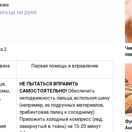
кже:
льца на руке
Че
ле
виха
Первая помощь и вправление
ца,
НЕ ПЫТАТЬСЯ ВПРАВИТЬ
рмы,
САМОСТОЯТЕЛЬНО!
Обеспечить
,
неподвижность пальца, используя шину
(например, из подручных материалов,
прибинтовав палец к соседнему).
Приложить холодный компресс (лед,
Фу
ния
завернутый в ткань) на 15-20 минут.
Ан