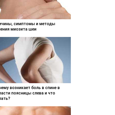
ичины, симптомы и методы
чения миозита шеи
чему возникает боль в спине в
ласти поясницы слева и что
лать?