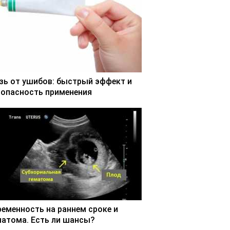
зь от ушибов: быстрый эффект и
зопасность применения
ременность на раннем сроке и
матома. Есть ли шансы?