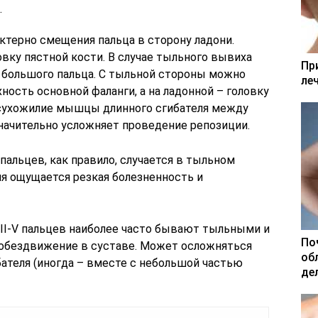
.
актерно смещения пальца в сторону ладони.
вку пястной кости. В случае тыльного вывиха
Пр
большого пальца. С тыльной стороны можно
ле
ость основной фаланги, а на ладонной – головку
 сухожилие мышцы длинного сгибателя между
ачительно усложняет проведение репозиции.
альцев, как правило, случается в тыльном
я ощущается резкая болезненность и
 ІІ-V пальцев наиболее часто бывают тыльными и
По
 обездвижение в суставе. Может осложняться
об
теля (иногда – вместе с небольшой частью
де