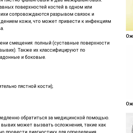
авных поверхностей костей в одном или
вихи сопровождаются разрывом связок и
ждением кожи, что может привести к инфекциям
а.
Ож
епени смещения: полный (суставные поверхности
двывих). Также их классифицируют по
адонные и боковые.
тельно пястной кости);
Ож
медленно обратиться за медицинской помощью.
 вывих может вызвать осложнения, такие как
но провести диагностику для определения