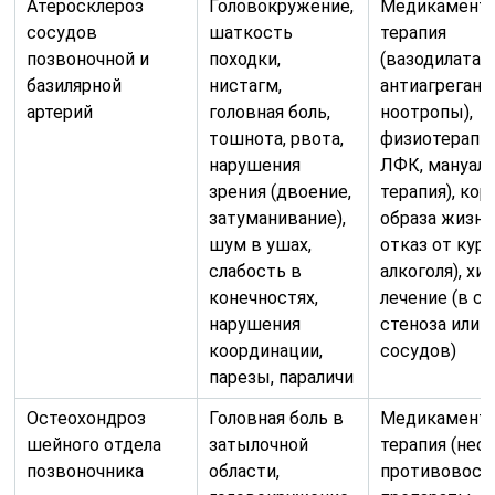
Атеросклероз
Головокружение,
Медикаменто
сосудов
шаткость
терапия
позвоночной и
походки,
(вазодилатат
базилярной
нистагм,
антиагрегант
артерий
головная боль,
ноотропы),
тошнота, рвота,
физиотерапия
нарушения
ЛФК, мануал
зрения (двоение,
терапия), ко
затуманивание),
образа жизни
шум в ушах,
отказ от куре
слабость в
алкоголя), хи
конечностях,
лечение (в сл
нарушения
стеноза или 
координации,
сосудов)
парезы, параличи
Остеохондроз
Головная боль в
Медикаменто
шейного отдела
затылочной
терапия (нес
позвоночника
области,
противовосп