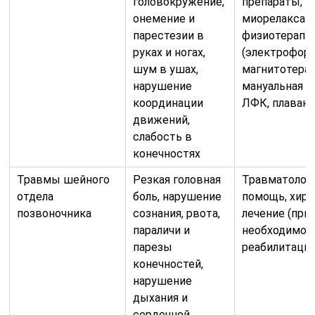
головокружение,
препараты,
онемение и
миорелаксант
парестезии в
физиотерапи
руках и ногах,
(электрофоре
шум в ушах,
магнитотерап
нарушение
мануальная т
координации
ЛФК, плаван
движений,
слабость в
конечностях
Травмы шейного
Резкая головная
Травматолог
отдела
боль, нарушение
помощь, хиру
позвоночника
сознания, рвота,
лечение (при
параличи и
необходимост
парезы
реабилитаци
конечностей,
нарушение
дыхания и
сердечной