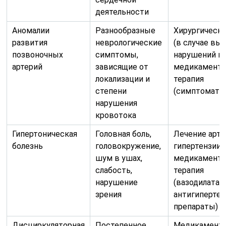
деятельности
Аномалии
Разнообразные
Хирургическо
развития
неврологические
(в случае в
позвоночных
симптомы,
нарушений кр
артерий
зависящие от
медикаменто
локализации и
терапия
степени
(симптомати
нарушения
кровотока
Гипертоническая
Головная боль,
Лечение арте
болезнь
головокружение,
гипертензии,
шум в ушах,
медикаменто
слабость,
терапия
нарушение
(вазодилатат
зрения
антигиперте
препараты)
Дисциркуляторная
Постепенное
Медикаменто