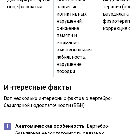
энцефалопатия
развитие
терапия (ноо
когнитивных
вазодилатато
нарушений,
физиотерапия
снижение
коррекция об
памяти и
внимания,
эмоциональная
лабильность,
нарушение
походки
Интересные факты
Вот несколько интересных фактов о вертебро-
базилярной недостаточности (ВБН):
Анатомическая особенность
: Вертебро-
базилярная недостаточность связана с